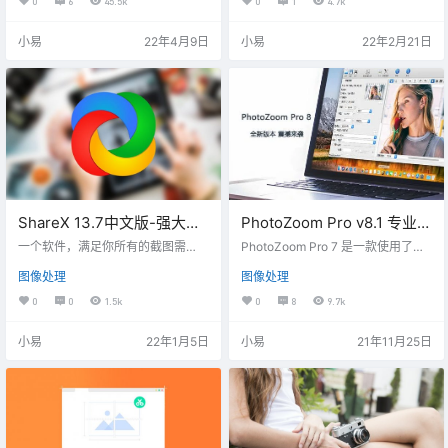
0
6
45.5k
0
1
4.7k
白后文字更清晰，打印省墨盒。
小易
22年4月9日
小易
22年2月21日
ShareX 13.7中文版-强大并
PhotoZoom Pro v8.1 专业学
且好用的截图、录屏工具推
习版-图像无损放大工具
一个软件，满足你所有的截图需
PhotoZoom Pro 7 是一款使用了革
荐
求，ShareX是一款电脑端的桌面截
命性技术、效果最好的图像无损放
图像处理
图像处理
图工具。ShareX 拥有十分专业的截
大工具。它可以对图片进行放大而
图方式，以快速，高效的截图效率
没有锯齿，不会失真，让您无与伦
0
0
1.5k
0
8
9.7k
给你更加出色的截图体验，丰富的
比完美放大图像质量。
辅助工具。让你的截图不再单调，
小易
22年1月5日
小易
21年11月25日
在截图的上传和保存等等方面十分
人性化。