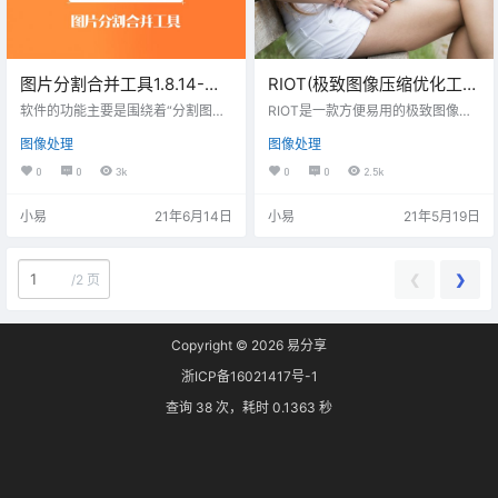
图片分割合并工具1.8.14-横
RIOT(极致图像压缩优化工
向、竖向排序合并，等量无
具) V0.6.2 中文版
软件的功能主要是围绕着“分割图片”
RIOT是一款方便易用的极致图像优
损切割
与“合并图片”两个核心功能展开的，
化工具。能够帮助用户把PNG32或
图像处理
图像处理
在此基础上添加了“修改图片”、“批
者PNG24直接转换为PNG8，有效
量处理”等等其他辅助功能与之相配
减少了图片的大小，同时也完美支
0
0
3k
0
0
2.5k
合。 功能介绍 2.1、图片分割使用图
持gif和jpg等通用格式的压缩，可以
片分割之前需先点击“其他设置”中的
直观地调整压缩参数，同时保持最
小易
21年6月14日
小易
21年5月19日
“分割图片选项”，这样才能激活“分
小文件大小。 使用说明 RIOT 的使
割图片”设置区域。如果待分割的图
用非常简单，打开图片后，首先选
片没有存放在本地，可以在地址框
择要输出的格式，之后就需要调整
中直接输入网址后回车，软件可以
参数了，并且在调整的过程中可以
❮
❯
/
2 页
自动从网上拉取图片。注意：从网
直接预览到效果，达到预期效果后
上直接加载图片时候，图片类型只
保存即可。RIOT 可以整合进 GIM
能为jp…
P…
Copyright © 2026
易分享
浙ICP备16021417号-1
查询 38 次，耗时 0.1363 秒