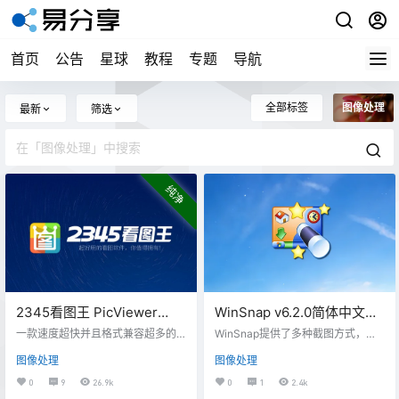
首页
公告
星球
教程
专题
导航
全部标签
图像处理
最新
筛选
纯净
2345看图王 PicViewer
WinSnap v6.2.0简体中文特
v13.4.0.12514 去广告纯净安
别版-支持圆角窗口的小巧截
一款速度超快并且格式兼容超多的
WinSnap提供了多种截图方式，包
装版
高清看图软件，免费简洁，兼容所
图编辑工具
括全屏、应用程序、活动窗口、对
图像处理
图像处理
有的主流图片格式，采用了全球最
象、区域，并可在截图之前预设好
快的强劲图片引擎，即使在低配置
常用的图像效果，如阴影、倒影、
0
9
26.9k
0
1
2.4k
的电脑上也用飞快打开几十兆的大
反射、轮廓、着色、水印等，这样