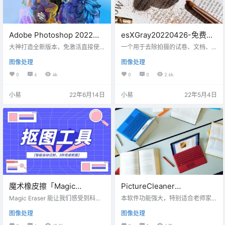
Adobe Photoshop 2022
esXGray20220426-免费手
v23.3.2.458茶末余香增强版
机试卷照片背景灰色去除工
大神打造全新版本，免激活直接使
一个用于去除拍摄的试卷、文档、
用，拥有超多常用的插件、滤镜等
具
图片灰色背景的工具，支持橡皮
图像处理
图像处理
等，让用户无需烦恼PS插件等的寻
擦、标注、裁剪、旋转、矫、批量
找、安装，相当实用。
等高级功能。 功能介绍 支持两种模
0
6
4k
0
0
2.6k
式裁剪图片，用以去除边缘部分。
可以按绝对尺寸裁剪，也可以按比
小易
22年6月14日
小易
22年5月4日
例裁剪边缘支持两种模式调整图片
大小，可以设定宽度和高度的绝对
值，也可以按比例放大缩小支持旋
转/翻转图片支持校正透视变形，并
可以手动指定输出图片比例支持批
量处理支持文件拖放支持后期处
理，包括橡皮擦、画笔、直线、矩
形、圆形…
魔术橡皮擦「Magic
PictureCleaner
Eraser」离线版-AI无痕去水
v1.1.8.22011-免费的图像校
Magic Eraser 能让我们感受到科技
本软件功能强大，特别适合老师家
印抠图工具
发展的神奇，能在短短几秒内实现
正和背景漂白(去灰底)工具
长给拍照或扫描的试卷图片进行漂
图像处理
图像处理
无痕修图，智能算法更是连纹理和
白打印，也适合目前很多企事业单
光影变化都能模仿的很自然。
位正在进行的档案电子化工作。 漂