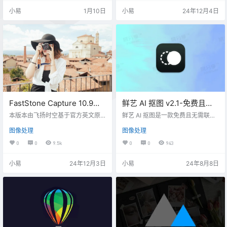
图，更能支持鼠标翻页操作，看图
你即可在最短时间内获得最理想的
小易
1月10日
小易
24年12月4日
更方便。
截图效果。
FastStone Capture 10.9已
鲜艺 AI 抠图 v2.1-免费且无
授权绿色汉化版-强大的屏幕
需联网的 AI 抠图
本版本由飞扬时空基于官方英文原
鲜艺 AI 抠图是一款免费且无需联网
截图工具
版汉化，集成注册信息和中文帮助
的 AI 抠图，基于 RMBG-1.4 开发并
图像处理
图像处理
文件，并对相关参数进行优化设
免费提供，有单张抠图和批量抠图
置，力争做到更新及时、汉化彻
功能，支持 jpg/jpeg、png、gif、w
0
0
9.5k
0
0
943
底、使用方便。希望大家喜欢！
ebp、bmp 等格式。内嵌 AI 模型，
快至毫秒级。 软件特点 自动识别：
小易
24年12月3日
小易
24年8月8日
能够自动检测图像中的主要对象。
智能分割：利用机器学习算法对图
像进行精确分割。 边缘优化：优化
处理对象边缘，保持细节清晰。 批
量处理：支持单张抠图，同时也提
供批量处…