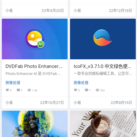
片背景、应用照片滤镜等等。
绘图、版式和插图的矢量图设计，
还可以创建用于大幅面打印（例如
小易
23年4月25日
小易
22年12月16日
广告牌）的数字图形或图像。 本版
特点 by vposy, m0nkrus- 官方版改
装，免激活处理，多国语言完整版-
移除软件主屏幕的已授权/试用到期
的通知提示- 此免激活处理可使…
DVDFab Photo Enhancer
IcoFX_v3.7.1.0 中文绿色便携
AI v1.1.2.3-AI图像增强软件
版-专业图标制作编辑工具
Photo Enhancer AI 是 DVDFab 旗
一款专业的图标编辑工具，让您可
下的一款智能图像增强软件，利用
以轻松创建、提取、修改、转换图
图像处理
图像处理
深卷积神经网路和经过超百万个专
标及光标。内置 40 多种效果和滤
业增强样本的训练，Photo Enhanc
镜，具备强大的亮度、对比度、饱
0
3
1.3k
0
1
762
er AI可以放大像素化照片而不造成
和度、色调等调整工具。
品质损失，减少照片噪点而不丢失
小易
22年10月27日
小易
22年8月15日
细节。可以轻松（需要显卡支持）
将图片放大到 40 倍，此外，它还能
为照片添加卡通效果，锐化模糊的
照片，以及给黑白照片上色。与其
花费数小时逐张设定照片，不如使
用Photo Enh…