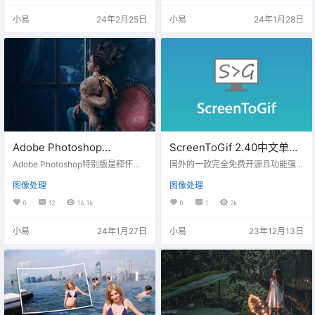
具备白板、屏幕标尺、直角座标或
o，Photoshop和Illustrator。IconW
小易
24年2月25日
小易
24年1月28日
极座标显示与测量，强大的图像编
orkshop在设计时就牢记一个主意：
辑和标注功能等功能。这款截图软
“即使没有绘图技能，也允许所有人
件仅供个人免费试用，商业用途需
创建高质量的图标”。除了可以在所
购买付费许可。 新版变化 PicPick
有图标创作应用程序中找到的经典
—NGWINhttps://picpick.app/zh/d
多分辨率图像编辑器之…
ownload 本版特点…
Adobe Photoshop
ScreenToGif 2.40中文单文
2024/2021/2020/2019/201
件版|开源的GIF动图录制编
Adobe Photoshop特别版是释怀以
国外的一款完全免费开源且功能强
8 释怀精简优化特别版
@vposy提供的SP简体中文正式版
辑软件
大的 GIF 动态图像录制与剪辑工
图像处理
图像处理
（64位）为基础，由释怀进行部分
具，软件原生单文件无广告，自带
组件精简，同时整合优化配置、多
简体中文，需要的朋友，可以下载
0
12
16.1k
0
1
2k
款实用插件及安装程序制作。 软件
使用。
概况 -精简运行库及更新组
小易
24年1月27日
小易
23年12月13日
件； -精简创意云Creative Clou
d Libraries组件及插件； -精简
AIR应用拓展支持； -精简相机/
手机配置文件； -精简镜头配置
文件； -精简视频编辑组件（20
20…