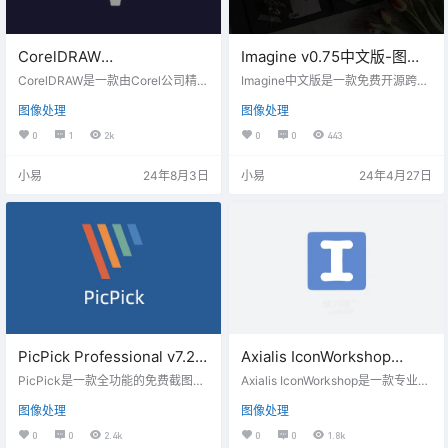
CorelDRAW
Imagine v0.75中文版-图片
Graphics/Technical Suite
大小压缩优化工具
CorelDRAW是一款由Corel公司精心
Imagine中文版是一款免费开源跨平
2024 v25.2.0.48 中文直装
打造的全新型矢量图形制作软件，
台的GUI图片压缩工具，支持PNG,J
图像处理
图像处理
便捷实用，可以让用户更加轻松地
PEG,WebP图片格式的压缩和转换，
特别版
进行矢量插图、页面布局、图片编
具有简单友好的中文图形界面，支
0
1
2k
0
0
443
辑和设计等图像处理操作。
持三种图片格式转换及批量压缩，
支持手动调整压缩参数，图片压缩
小易
24年8月3日
小易
24年4月27日
效果实时预览和压缩率大小。 软件
特点 支持 PNG 和 JPEG 格式图片
的压缩和转换，并支持转换到 WebP
三种常见图片格式转换、压缩参数
调整、压缩效果实时预览和对比 采
用 Electron …
PicPick Professional v7.2.8
Axialis IconWorkshop
简体中文绿色版-图片截取、
v6.9.4专业特别版-图标制作
PicPick是一款全功能的免费截图工
Axialis IconWorkshop是一款专业的
编辑工具
具，包含屏幕截图、图片编辑器、
软件
图标创作工具，可在Windows下运
图像处理
图像处理
颜色选择器、像素标尺和其它更多
行，可让您轻松地为所有可用的平
的功能。具备滚动截屏，屏幕取
台和设备创建高品质的图标。兼容
0
0
2.4k
0
0
1.8k
色，调色板，放大镜，双显示器，
开发行业标准，例如Visual Studi