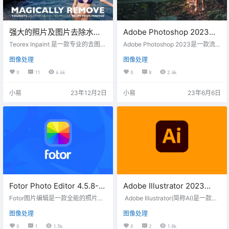
强大的照片及图片去除水印/
Adobe Photoshop 2023
瑕疵工具-Inpaint 10.2.3特
24.5.0.500 特别版
Teorex Inpaint 是一款专业的去图片
Adobe Photoshop 2023是一款流
别版
水印/瑕疵软件，可以从图片中去除
行的专业图像处理和设计软件，作
图像处理
图像处理
不想要的部分，自动擦出图片上的
为平面设计领域和数字图像处理行
水印、划痕、污渍、标志等瑕疵。
业的标准工具，它提供丰富的功能
0
11
6.6k
0
8
2.4k
软件可以根据图片附近区域进行重
和工具，帮助用户进行图像编辑、
建擦除，高效简单。
照片处理和设计创作。Adobe Phot
小易
23年12月2日
小易
23年6月6日
oshop 2023正式版是最新更新的版
本，提供更多新功能和改进，让用
户获得更好的使用体验。 2023 24.
5新增4大AI功能1、调整预设 2、移
除工具 3、上下文任务栏 4、渐变官
网新增功…
Fotor Photo Editor 4.5.8-多
Adobe Illustrator 2023
功能图片综合处理工具中文
v27.1.1.196 特别版-矢量图像
Fotor图片编辑是一款全能的照片编
Adobe Illustrator(简称AI)是一款专
版
辑工具，满足你一切照片编辑需
处理
业的矢量图形设计软件及矢量绘图
图像处理
图像处理
求。你可以一键优化照片、裁剪旋
工具，您可以制作适用于印刷、We
转、调整亮度、美化人像、移除照
b、视频和移动设备的徽标、图标、
0
1
1.5k
0
2
1.8k