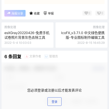
0
0
海报分享
收藏
举报
图像处理
图像处理
esXGray20220426-免费手机
IcoFX_v3.7.1.0 中文绿色便携
试卷照片背景灰色去除工具
版-专业图标制作编辑工具
2022-5-4 10:03:03
2022-8-15 16:45:29
6 条回复
文章作者
管理员
A
M
欢迎您，新朋友，感谢参与互动！
确认修改
您必须登录或注册以后才能发表评论
登录