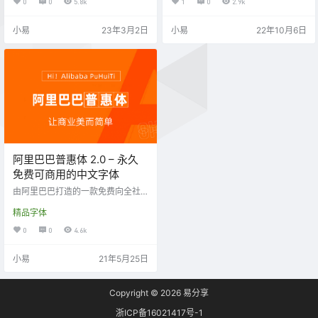
0
0
5.8k
1
0
2.9k
字的特殊造型。字体支持简体中文
舒适的阅读体验。
常用字（覆盖 GB/T 2312-1980 编
小易
23年3月2日
小易
22年10月6日
码字符集）、拉丁字母、西里尔字
母、希腊字母、日文假名、阿拉伯
数字和各类标点符号。包含了三个
主要特征：「窄、斜、弯钩」。 得
意黑是一款免费开源的艺术字体，
由来自上海的设计公司 atelierAnc…
阿里巴巴普惠体 2.0 – 永久
免费可商用的中文字体
由阿里巴巴打造的一款免费向全社
会开放下载和使用的字体，阿里巴
精品字体
巴普惠体2.0在1.0的基础上新增了4
个字重，优化部分字体节构，还新
0
0
4.6k
增了越南文和泰文，方便用户使
用。
小易
21年5月25日
Copyright © 2026
易分享
浙ICP备16021417号-1