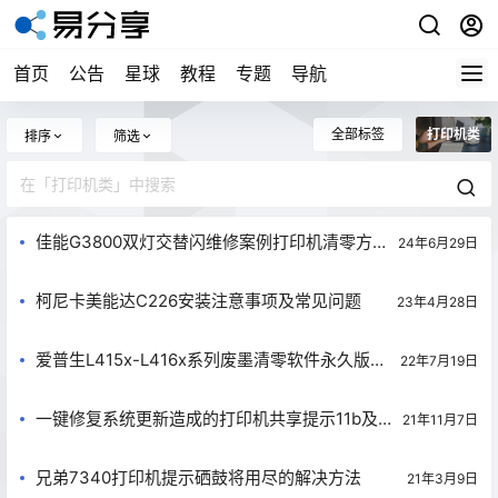
首页
公告
星球
教程
专题
导航
全部标签
打印机类
排序
筛选
佳能G3800双灯交替闪维修案例打印机清零方
24年6月29日
案[转]
柯尼卡美能达C226安装注意事项及常见问题
23年4月28日
爱普生L415x-L416x系列废墨清零软件永久版及
22年7月19日
图解教程
一键修复系统更新造成的打印机共享提示11b及
21年11月7日
709错误解决方法
兄弟7340打印机提示硒鼓将用尽的解决方法
21年3月9日