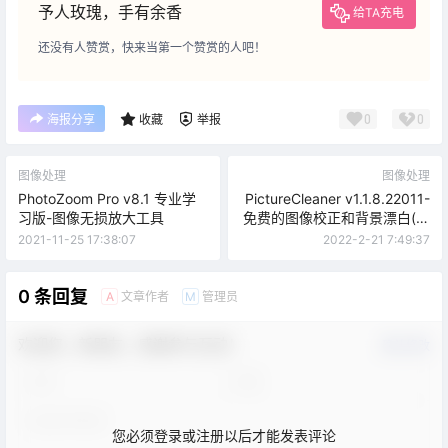
予人玫瑰，手有余香
给TA充电
还没有人赞赏，快来当第一个赞赏的人吧！
0
0
海报分享
收藏
举报
图像处理
图像处理
PhotoZoom Pro v8.1 专业学
PictureCleaner v1.1.8.22011-
习版-图像无损放大工具
免费的图像校正和背景漂白(去
灰底)工具
2021-11-25 17:38:07
2022-2-21 7:49:37
0 条回复
文章作者
管理员
A
M
欢迎您，新朋友，感谢参与互动！
确认修改
您必须登录或注册以后才能发表评论