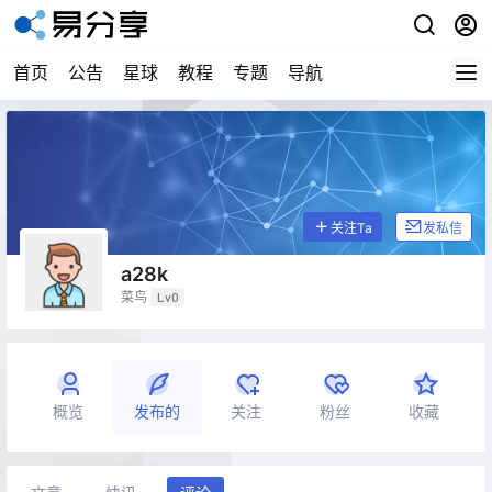
首页
公告
星球
教程
专题
导航
关注Ta
发私信
a28k
菜鸟
Lv0
概览
发布的
关注
粉丝
收藏