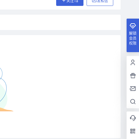
关注Ta
发私信
解锁
会员
权限