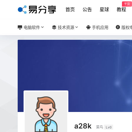
干货
首页
公告
星球
教程
电脑软件
技术资源
手机应用
版权
a28k
菜鸟
Lv0