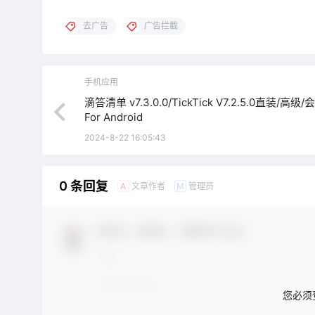
去广告
广告拦截
手机应用
滴答清单 v7.3.0.0/TickTick V7.2.5.0直装/高级
For Android
2024-8-22 16:05:43
0 条回复
文章作者
管理员
A
M
欢迎您，新朋友，感谢参与互动！
您必须