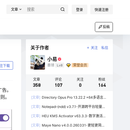
文章
登录
快速注册
投稿
关于作者
关注
私信
小易
首领
Lv8
荣誉会员
往下载
文章
评论
关注
粉丝
358
107
0
164
广告。
规则。
[文章]
Directory Opus Pro 13.22.2 x64多语言学
习版-功能强大的资源管理器
[文章]
Notepad–(ndd) v3.7.1-开源跨平台轻量级
文本编辑器
[文章]
HEU KMS Activator v63.3.3-数字激活、
离线KMS激活工具
[文章]
Maye Nano v4.0.0.260331-更轻更简洁