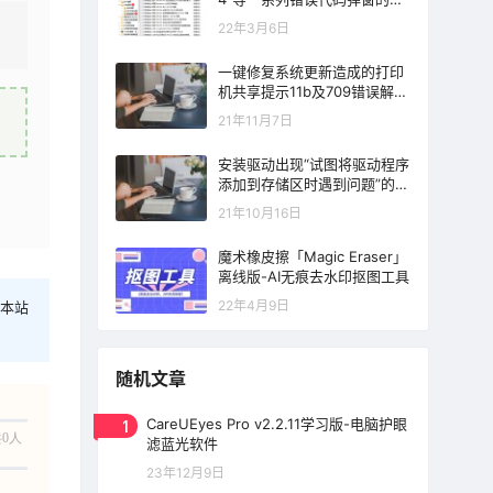
决方法
22年3月6日
一键修复系统更新造成的打印
机共享提示11b及709错误解决
方法
21年11月7日
安装驱动出现“试图将驱动程序
添加到存储区时遇到问题”的错
误提示解决方法
21年10月16日
魔术橡皮擦「Magic Eraser」
离线版-AI无痕去水印抠图工具
22年4月9日
本站
随机文章
1
CareUEyes Pro v2.2.11学习版-电脑护眼
0人
滤蓝光软件
23年12月9日