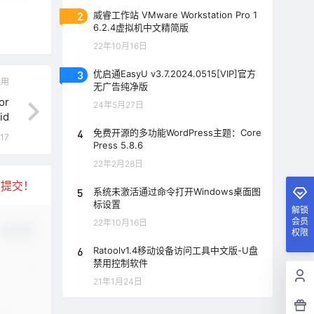
2
威睿工作站 VMware Workstation Pro 1
6.2.4虚拟机中文精简版
22年10月16日
3
优启通EasyU v3.7.2024.0515[VIP]官方
应用
无广告纯净版
or
24年5月27日
id
4
免费开源的多功能WordPress主题：Core
:17
Press 5.8.6
22年2月28日
复提交！
5
系统未激活通过命令打开Windows桌面图
标设置
解锁
会员
22年10月16日
确认修改
权限
6
Ratoolv1.4移动设备访问工具中文版-U盘
禁用控制软件
21年1月24日