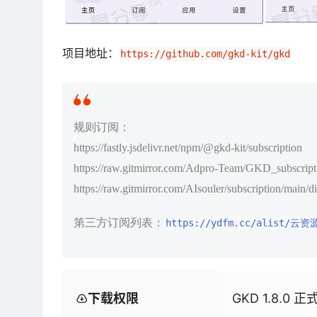
项目地址：
https://github.com/gkd-kit/gkd
规则订阅：
https://fastly.jsdelivr.net/npm/@gkd-kit/subscription
https://raw.gitmirror.com/Adpro-Team/GKD_subscript
https://raw.gitmirror.com/AIsouler/subscription/main/d
第三方订阅列表：
https://ydfm.cc/alist/云资源
下载权限
GKD 1.8.