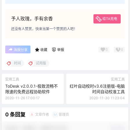
予人玫瑰，手有余香
给TA充电
还没有人赞赏，快来当第一个赞赏的人吧！
0
0
海报分享
收藏
举报
时间
试用版
实用工具
实用工具
ToDesk v2.0.0.1-极致流畅不
红叶自动校时v3.6注册版-电脑
限速的免费远程协助软件
时间自动校准工具
2020-11-26 17:00:17
2020-11-30 11:23:04
0 条回复
文章作者
管理员
A
M
欢迎您，新朋友，感谢参与互动！
确认修改