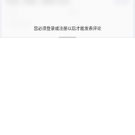
欢迎您，新朋友，感谢参与互动！
确认修改
您必须登录或注册以后才能发表评论
登录
首页
公告
我的
搜索
客服
顶部
提交
暂无讨论，说说你的看法吧
Copyright © 2026
易分享
浙ICP备16021417号-1
查询 10 次，耗时 0.1452 秒