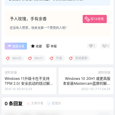
予人玫瑰，手有余香
给TA充电
还没有人赞赏，快来当第一个赞赏的人吧！
1
0
海报分享
收藏
举报
Win10
Win11
升级
系统更新
进阶安装
进阶安装
Windows 11升级卡在不支持
Windows 10 20H1 或更高版
TPM 2.0/ 安全启动的绕过解决
本安装Mastercam蓝屏的解决
方法
方法
2021-6-30 8:12:23
2022-10-7 17:24:23
0 条回复
文章作者
管理员
A
M