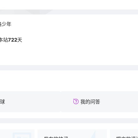
路少年
本站
722
天
球
我的问答