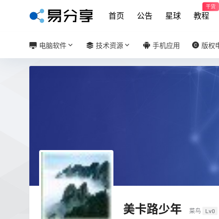
干货
首页
公告
星球
教程
电脑软件
技术资源
手机应用
版权
美卡路少年
菜鸟
Lv0