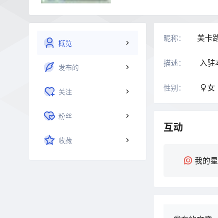
美卡
昵称：
概览
入驻
描述：
发布的
女
性别：
关注
粉丝
互动
收藏
我的星