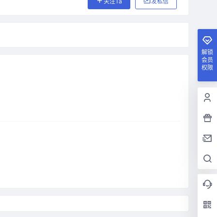
关注Ta
发私信
解锁
会员
权限