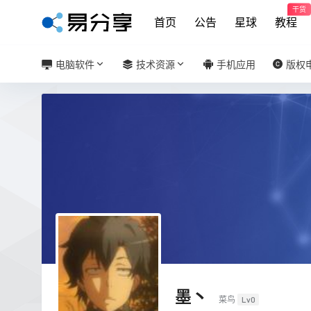
干货
首页
公告
星球
教程
电脑软件
技术资源
手机应用
版权
墨丶
菜鸟
Lv0