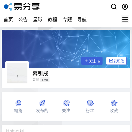
首页
公告
星球
教程
专题
导航
关注Ta
发私信
幕引戌
菜鸟
Lv0
概览
发布的
关注
粉丝
收藏
基本资料