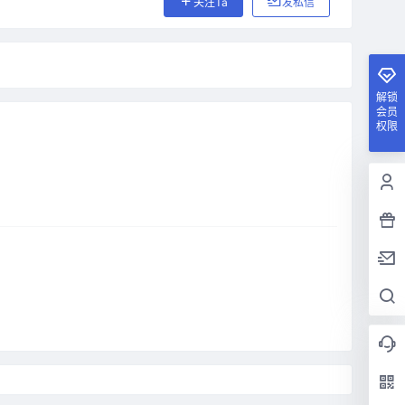
关注Ta
发私信
解锁
会员
权限