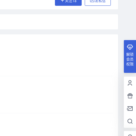
关注Ta
发私信
解锁
会员
权限