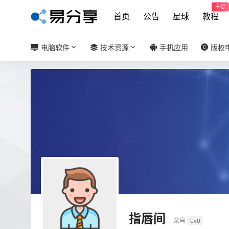
干货
首页
公告
星球
教程
电脑软件
技术资源
手机应用
版权
指唇间
菜鸟
Lv0