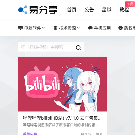
干货
首页
公告
星球
教程
电脑软件
技术资源
手机应用
版权
哔哩哔哩bilibili(B站) v7.11.0 去广告集
成哔哩漫游 v1.6.8
哔哩哔哩漫游版解除了原版客户端的限制内容，
让您轻松享受全站所有资源，并且提供其他小功
手机应用
3.7k
0
能。