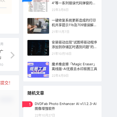
0人
4”等一系列错误代码弹窗的解
决方法
22年3月6日
一键修复系统更新造成的打印
机共享提示11b及709错误解决
方法
21年11月7日
安装驱动出现“试图将驱动程序
应用
添加到存储区时遇到问题”的错
过广
误提示解决方法
21年10月16日
」
魔术橡皮擦「Magic Eraser」
10
离线版-AI无痕去水印抠图工具
22年4月9日
复提交！
随机文章
确认修改
1
DVDFab Photo Enhancer AI v1.1.2.3-AI
图像增强软件
22年10月27日