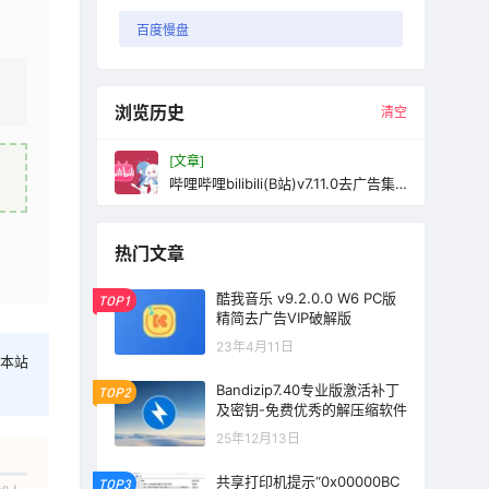
百度慢盘
浏览历史
清空
[文章]
哔哩哔哩bilibili(B站)v7.11.0去广告集
成哔哩漫游v1.6.8
热门文章
酷我音乐 v9.2.0.0 W6 PC版
TOP1
精简去广告VIP破解版
23年4月11日
本站
Bandizip7.40专业版激活补丁
TOP2
及密钥-免费优秀的解压缩软件
25年12月13日
共享打印机提示“0x00000BC
TOP3