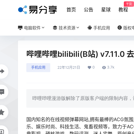
干货
首页
公告
星球
教程
电脑软件
技术资源
手机应用
版权
哔哩哔哩bilibili(B站) v7.11
0
3.7k
手机应用
22年12月21日
哔哩哔哩漫游版解除了原版客户端的限制内容，
国内知名的在线视频弹幕网站,拥有最棒的ACG氛
乐、娱乐时尚、科技生活、鬼畜视频等，致力于A
典影视、硬核游戏、数码评测、迷人宅舞、原创音