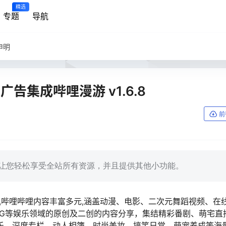
精选
专题
导航
申明
.0 去广告集成哔哩漫游 v1.6.8
前
让您轻松享受全站所有资源，并且提供其他小功能。
围,哔哩哔哩内容丰富多元,涵盖动漫、电影、二次元舞蹈视频、在
CG等娱乐领域的原创及二创的内容分享，集结精彩番剧、萌宅直
乐、深度专栏、动人相簿、时尚美妆、搞笑日常、萌宠养成等海