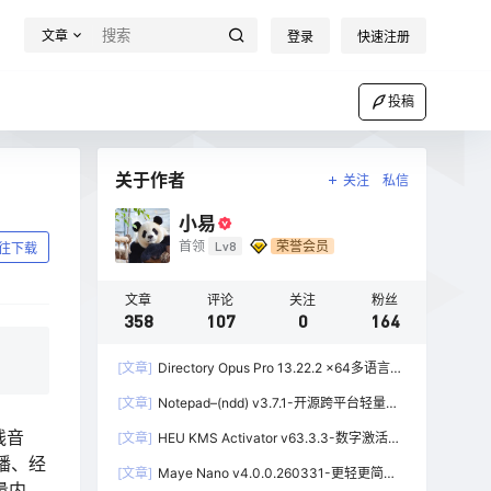
文章
登录
快速注册
投稿
关于作者
关注
私信
小易
首领
Lv8
荣誉会员
往下载
文章
评论
关注
粉丝
358
107
0
164
[文章]
Directory Opus Pro 13.22.2 x64多语言学
习版-功能强大的资源管理器
[文章]
Notepad–(ndd) v3.7.1-开源跨平台轻量级
文本编辑器
线音
[文章]
HEU KMS Activator v63.3.3-数字激活、
离线KMS激活工具
播、经
[文章]
Maye Nano v4.0.0.260331-更轻更简洁
量内