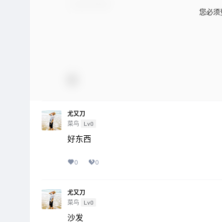
您必须
尤又刀
菜鸟
Lv0
好东西
0
0
尤又刀
菜鸟
Lv0
沙发