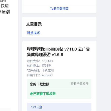
更纯粹的快速启动工具
，快速
Ta的全部动态
多原创
文章目录
特点描述
哔哩哔哩bilibili(B站) v7.11.0 去广告
集成哔哩漫游 v1.6.8
软件大小
：
103 MB
软件版本
：
特别版
软件类别
：
手机应用
应用平台
：
Android
查看全部权限
您的下载权限
您已获得下载权限
123云盘