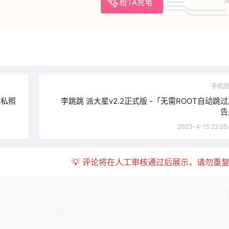
给TA充电
共
手机
隐私照
李跳跳 派大星v2.2正式版 -「无需ROOT自动跳
告
2023-4-15 22:55:
💡 评论将在人工审核通过后展示，请勿重