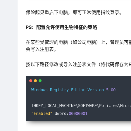
保险起见重启下电脑，即可正常使用指纹登录。
PS：配置允许使⽤⽣物特征的策略
在某些受管理的电脑（如公司电脑）上，管理员可
会写⼊注册表。
按以下路径修改或导入注册表文件（将代码保存为R
Windows
Registry
Editor
Version
5.00
[
HKEY_LOCAL_MACHINE\SOFTWARE\Policies\Micr
"Enabled"
=
dword
:
00000001