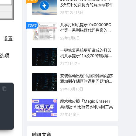
及密钥-免费优秀的解压缩软件
25年12月13日
共享打印机提示“0x00000BC
TOP3
4”等一系列错误代码弹窗的解
决方法
，设置
22年3月6日
一键修复系统更新造成的打印
”选项
机共享提示11b及709错误解决
方法
21年11月7日
安装驱动出现“试图将驱动程序
添加到存储区时遇到问题”的错
误提示解决方法
21年10月16日
魔术橡皮擦「Magic Eraser」
离线版-AI无痕去水印抠图工具
22年4月9日
随机文章