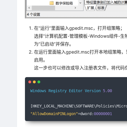
在“运行”里面输入gpedit.msc，打开组策略；
选择“计算机配置-管理模板-Windows组件
为“已启动”并保存。
在运行里面输入gpedit.msc打开本地组策略
启用。
这一步也可以修改或导入注册表文件，将代码保
Windows
Registry
Editor
Version
5.00
[
HKEY_LOCAL_MACHINE\SOFTWARE\Policies\Micr
"AllowDomainPINLogon"
=
dword
:
00000001