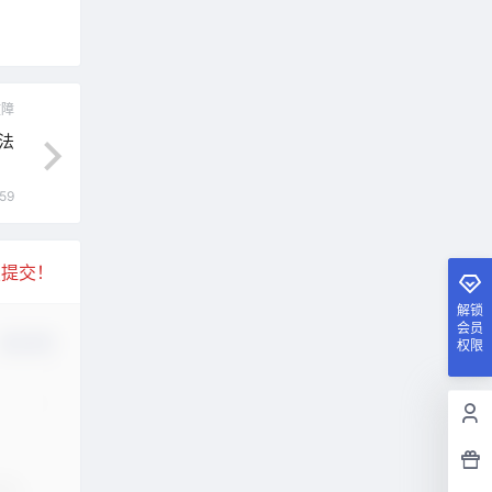
故障
法
59
复提交！
解锁
会员
确认修改
权限