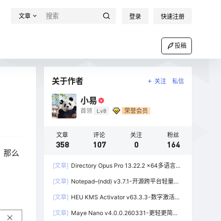
文章
登录
快速注册
投稿
关于作者
关注
私信
小易
首领
Lv8
荣誉会员
文章
评论
关注
粉丝
358
107
0
164
，那么
[文章]
Directory Opus Pro 13.22.2 x64多语言学
习版-功能强大的资源管理器
[文章]
Notepad–(ndd) v3.7.1-开源跨平台轻量级
文本编辑器
[文章]
HEU KMS Activator v63.3.3-数字激活、
离线KMS激活工具
[文章]
Maye Nano v4.0.0.260331-更轻更简洁