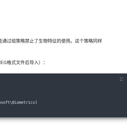
能通过组策略禁⽌了⽣物特征的使⽤。这个策略同样
EG格式文件后导入）：
osoft\Biometrics
]