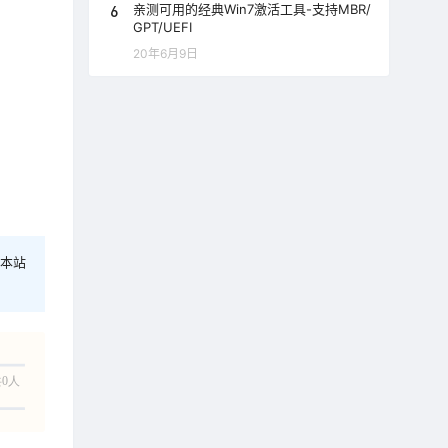
6
亲测可用的经典Win7激活工具-支持MBR/
GPT/UEFI
20年6月9日
本站
0人