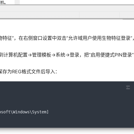
-生物特征”，在右侧窗口设置中双击“允许域用户使用生物特征登录”
，到计算机配置->管理模板->系统->登录，把“启用便捷式PIN登录
存为REG格式文件后导入：
osoft\Windows\System
]