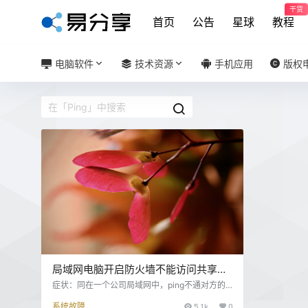
干货
首页
公告
星球
教程
电脑软件
技术资源
手机应用
版权
局域网电脑开启防火墙不能访问共享或
Ping不通的解决方法
症状：同在一个公司局域网中，ping不通对方的
电脑。把对方防火墙关闭后虚拟机可以ping通 原
系统故障
5.1k
0
因：ICMP被防火墙禁止了 解决办法： 先查看电