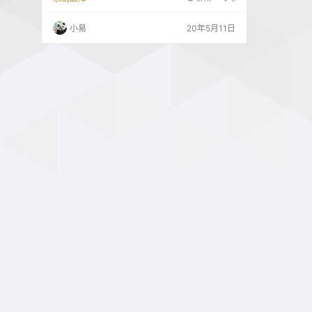
脑的网络类型（第二步中打开对应网络类型下的
协议） 控制面板 → 系统和安全 → Windows防火
小易
20年5月11日
墙 → 高级设置 → 入站规则，开启对应网络的“文
件与打印机共享（回显请求 - ICMPv4-In）” 我们
在命令行下通过netsh命令可快速实现。执行命令
“…