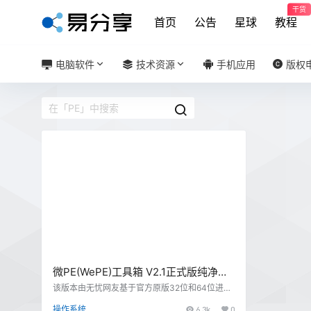
干货
首页
公告
星球
教程
电脑软件
技术资源
手机应用
版权
微PE(WePE)工具箱 V2.1正式版纯净无
广告维护系统-32/64位合盘
该版本由无忧网友基于官方原版32位和64位进行
合盘，保持官方原汁原味设置和文件，未作任何
操作系统
6.3k
0
修改。