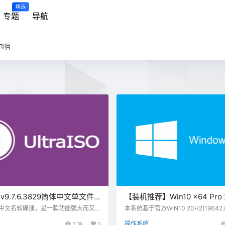
精选
专题
导航
申明
SO v9.7.6.3829简体中文单文件
【装机推荐】Win10 x64 Pro
版
件自选安装优化版(2021.04)
SO，中文名软碟通，是一款功能强大而又
本系统基于官方WIN10 20H2(19042
光盘映像文件制作/编辑/格式转换工
根据个人装机需求封装自用，进行必
3.3k
0
操作系统
编辑转换、提取ISO映像文件于一身，
置及优化，尽可能保证系统的原汁原