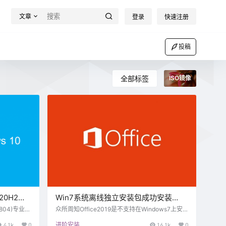
文章
登录
快速注册
投稿
全部标签
ISO镜像
 20H2软
Win7系统离线独立安装包成功安装
Office2019教程
.804)专业版
众所周知Office2019是不支持在Windows7上安
要的系统设
装的，但是还是有方法实现的，以下方法亲测有
4.1k
0
进阶安装
16.1k
0
味及稳定
效