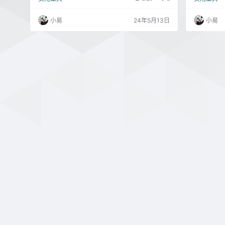
面。 在如下场景中会非常有用： 你需要把一些可
并集成映像
引导的ISO格式的镜像（Windows，Linux，UEFI
单，目前以
小易
24年5月13日
小易
等）创建成USB安装盘的时候 你需要使用一个还
理软件。 U
没有安装操作系统的设备的时候 你需要从DOS系
析器，可以
统刷写BIOS或者其他固件的时候 你需要运行一个
包括 ISO
非常底层…
像文件。使用U