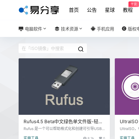
干货
首页
公告
星球
教程
电脑软件
技术资源
手机应用
版权
Rufus4.5 Beta中文绿色单文件版-轻松
UltraI
创建制作USB启动盘工具
零售注册
Rufus 是一个可以帮助格式化和创建可引导USB
UltraI
闪存盘的工具，比如 USB 随身碟，记忆棒等等。
方便实用的
实用工具
8.2k
0
实用工具
Rufus 麻雀虽小，五脏俱全，体积虽小，功能全
具，集制作