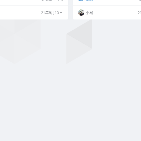
刻录功能。由于其功能强大、使用简
性。
成为使用量最广泛的光盘映像全能处
21年8月10日
小易
2
ltraISO 独有的智能化ISO文件格式分
处理目前几乎所有的光盘映像文件，
 和 BIN，甚至可以支持新出现的光盘映
ltraIS…