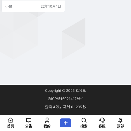
户、本地磁盘(跳过移动硬盘和U
小易
22年10月1日
盘)。支持Win7及以上操作系统，程
序支持自动化执行操作。 2.0版本
程序功能 【推荐转移路径】勾选后
自动识别最佳转移路径，取消勾选
可手动设置【恢复系统默认值】用
于将用户数据恢复到windows默认
目录的路径 2.…
Copyright © 2026
易分享
浙ICP备16021417号-1
查询 4 次，耗时 0.1295 秒
首页
公告
我的
搜索
客服
顶部