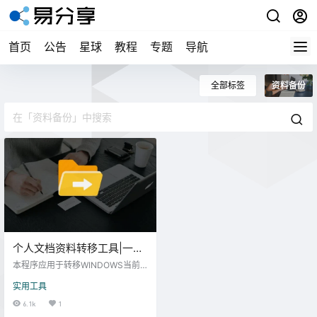
首页
公告
星球
教程
专题
导航
全部标签
资料备份
个人文档资料转移工具|一键
修改系统文档、收藏夹、桌
本程序应用于转移WINDOWS当前
面等默认路径
用户的个人文档资料信息至非系统
实用工具
盘，可以腾出系统盘空间占用以及
预防当重装或恢复系统后个人资料
6.1k
1
丢失。自行识别操作系统、当前用