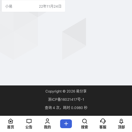
87999?l=zh&mt=12 旧款 MacBoo
小易
22年11月24日
k 点击下方链接下载： 2009-2011
年 Mac 支持更新至 macOS 10.13
Hi…
Copyright © 2026
易分享
浙ICP备16021417号-1
查询 4 次，耗时 0.0980 秒
首页
公告
我的
搜索
客服
顶部