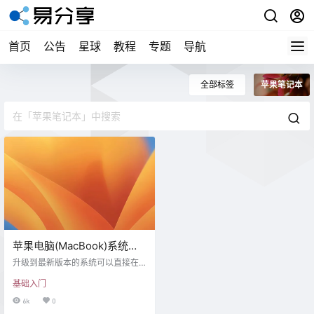
首页
公告
星球
教程
专题
导航
全部标签
苹果笔记本
苹果电脑(MacBook)系统
(macOS)低版本更新到高版
升级到最新版本的系统可以直接在A
本教程
pp Store搜索栏输入 “macOS Ventu
基础入门
ra” 并下载安装或使用 Safari 浏览器
点击此链接：https://apps.apple.co
6k
0
m/us/app/macos-ventura/id16387