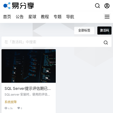
首页
公告
星球
教程
专题
导航
全部标签
激活码
SQL Server提示评估期已过
的解决方法|附序列号
SQLserver 安装时，使用的评估版
本，只能允许使用180天，过期后S
系统故障
QLserver将无法启动。 怎样才能对
评估版进行激活呢。下面简单介绍
6.5k
0
一下。