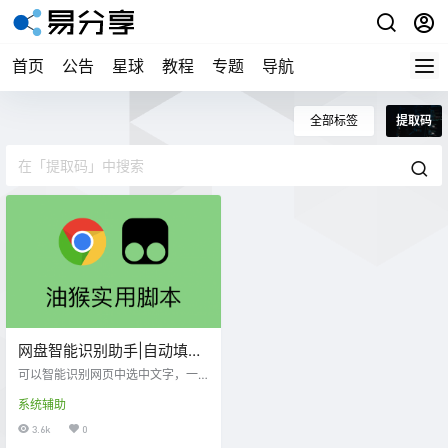
首页
公告
星球
教程
专题
导航
全部标签
提取码
网盘智能识别助手|自动填写
提取码-暴力猴、篡改猴(油
可以智能识别网页中选中文字，一
猴)脚本
般背景为蓝色里的 网盘链接 和 提取
系统辅助
码/密码，提示并自动填写提取码。
支持识别百度网盘，腾讯微云，蓝
3.6k
0
奏云，天翼云，和彩云，迅雷云