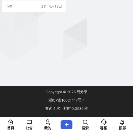
盘。识别速度极快。 使用说明 鼠标
小易
21年4月19日
选中含网盘链接的文字，被选中区
域背景会变成蓝色（容错性很高，
选多或选少了也可以智能识别?） 若
包含网盘链接和提取码，上方会出
现提示，点击打开会自动打开链接
并填写提取码。 网盘智能识别助手
官网
Copyright © 2026
易分享
浙ICP备16021417号-1
查询 4 次，耗时 0.0989 秒
首页
公告
我的
搜索
客服
顶部