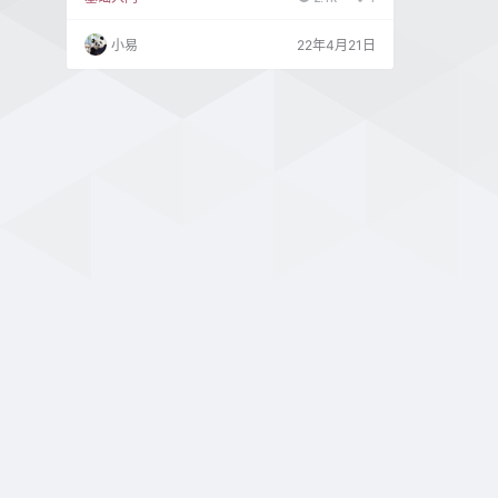
按照cortana（小娜）的提示一步步释放预装系统
才能正常使用。 在win11的版本中，隐藏了关闭
小易
22年4月21日
跳过连接网络的按钮，默认强制需要注册微软账
户登录才能正常使用。 这里用3种方法介绍如何
关闭跳过联网界面，实现本地账户登录。 针对不
同的机器有几种方法关闭： 方式一 按下…