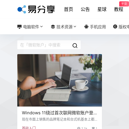
干货
首页
公告
星球
教程
电脑软件
技术资源
手机应用
版权
Windows 11绕过首次联网微软账户登
录使用本地账户的几种方法
现在市面上销售的品牌笔记本和台式机基本上都
预装Windows11家庭中文版正版操作系统，联网
基础入门
2.1k
1
后系统会自动激活。当用户拿到新机器后还需要