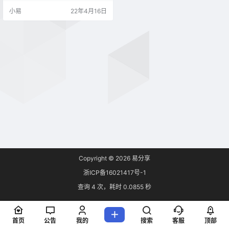
话也没有更新提示，就必须得下载
小易
22年4月16日
安装包手动升级。 为了方便大家的
下载，本站文末附安装包下载链
接，登录后即可免费下载。 大家下
载后，可以看到文件夹里有以下几
个安装文件： 增值税发票税控开票
软件（金税盘版V3.1.00.210330）.
exe…
Copyright © 2026
易分享
浙ICP备16021417号-1
查询 4 次，耗时 0.0855 秒
首页
公告
我的
搜索
客服
顶部