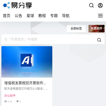
首页
公告
星球
教程
专题
导航
全部标签
开票软件
增值税发票税控开票软件
（金税盘版
航天金税盘现已升级为3.0版本，3.
V3.1.00.210330）及字体补
0版本较2.x变化比较大，最惊艳的
办公软件
是界面变得好看了，各种功能优
丁
化。 如果你现在用的是2.0版本的金
9.1k
0
税盘，系统没有自动升级，检测的