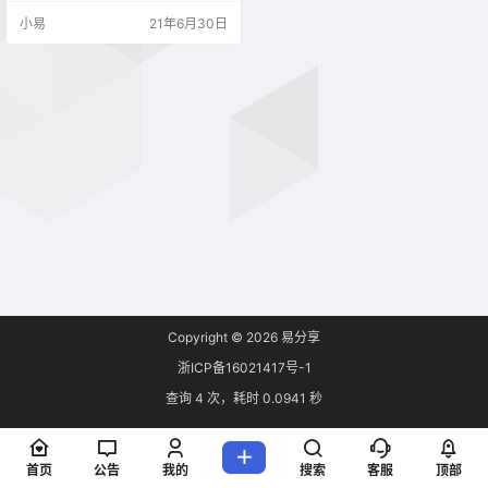
看，主要是不支持 TPM 2.0 以及安
小易
21年6月30日
全启动两项，现在有开发者发现，
暂时可以先通过 dll 绕过检测，就是
appraiserres.dll 文件替换法。 不过
推送升级相比用 ISO 全新安装不
同…
Copyright © 2026
易分享
浙ICP备16021417号-1
查询 4 次，耗时 0.0941 秒
首页
公告
我的
搜索
客服
顶部