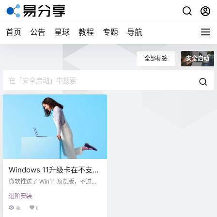
首页
公告
星球
教程
专题
导航
全部标签
安全启动
Windows 11升级卡在不支持
TPM 2.0/ 安全启动的绕过解
微软推送了 Win11 预览版，不过有
决方法
部分用户反馈，尽管他们的 PC 满足
进阶安装
硬件标准，但最后更新的时候仍无
法安装 Windows 11 Dev build 10.
4k
0
0.22000.51。 从这些用户的情况来