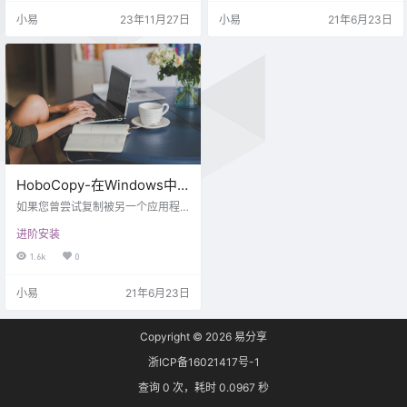
wn 的工作原理是制作磁盘的卷影副
小易
23年11月27日
小易
21年6月23日
本，使其在驱动器号上可用，然后
启动（生成）您指定的另一个程
序。 可能使用 ShadowSpawn 的最
常见方法是使用 Robocopy制作当
前正在使用的文件的副本。 大多数
用户只需从下载页面解压缩…
HoboCopy-在Windows中
备份/复制“使用中”或“锁定”
如果您曾尝试复制被另一个应用程
的文件（命令行）
序锁定的文件，您可能已经看到类
进阶安装
似于“该进程无法访问该文件，因为
另一个进程已锁定该文件的一部分”
1.6k
0
的错误消息。 那么，你怎么复制它
呢？ 自XP以来，Windows已经支持
小易
21年6月23日
一种称为卷影复制的技术，用于为Vi
sta中的以前版本功能以及系统还原
和备份供电。 它所做的是获取文件
Copyright © 2026
易分享
或驱动器的临时快照，然后允许应
用程序从快照中读取，即使其他应
浙ICP备16021417号-1
用程序正在访问或修改文件。 我们
可以做的是使…
查询 0 次，耗时 0.0967 秒