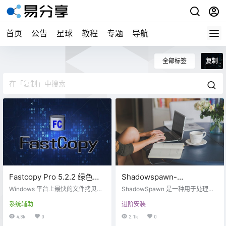
首页
公告
星球
教程
专题
导航
全部标签
复制
Fastcopy Pro 5.2.2 绿色中
Shadowspawn-
文汉化版-最快的文件拷贝工
「HoboCopy增强工具」强
Windows 平台上最快的文件拷贝、
ShadowSpawn 是一种用于处理卷
具
删除软件。由于其功能强劲，性能
制复制占用锁定的文件
影副本的工具。卷影副本是磁盘的
系统辅助
进阶安装
优越，一时间便超越相同类型的所
只读快照。使用卷影副本而不是实
有其他软件。
际文件允许您执行诸如使用中（锁
4.8k
0
2.1k
0
定）文件之类的操作。 ShadowSpa