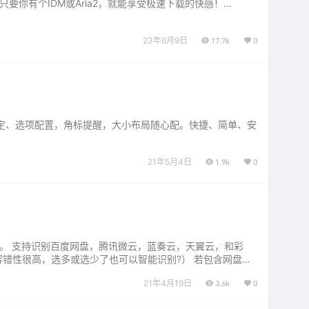
有个IDM或Aria2，就能享受极速下载的快感！...
23年6月9日
17.7k
0
锁定、选项配置，角标提醒，大小布局随心配。快捷、简单、安
21年5月4日
1.9k
0
码。 支持识别百度网盘，腾讯微云，蓝奏云，天翼云，和彩
错性很高，选多或选少了也可以智能识别?） 若包含网盘链
21年4月19日
3.6k
0