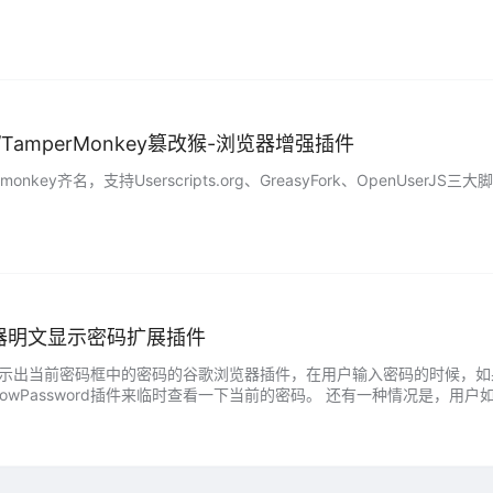
力猴/TamperMonkey篡改猴-浏览器增强插件
monkey齐名，支持Userscripts.org、GreasyFork、Open
浏览器明文显示密码扩展插件
款能够显示出当前密码框中的密码的谷歌浏览器插件，在用户输入密码的时候
owPassword插件来临时查看一下当前的密码。 还有一种情况是，
用户填上帐号和密码，但是久而久之，用户就会因为长时间没有操作过，而忘