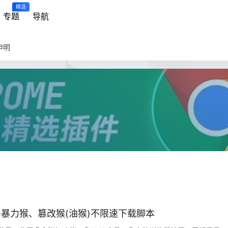
精选
专题
导航
申明
暴力猴、篡改猴(油猴)不限速下载脚本