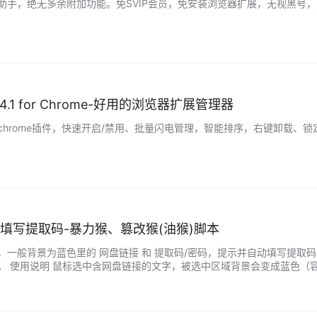
手，绝无多余附加功能。免SVIP会员，免安装浏览器扩展，无视黑号，只要你
r 9.4.1 for Chrome-好用的浏览器扩展管理器
chrome插件，快速开启/禁用、批量闪电管理，智能排序，右键卸载、
填写提取码-暴力猴、篡改猴(油猴)脚本
，一般背景为蓝色里的 网盘链接 和 提取码/密码，提示并自动填写提取
。 使用说明 鼠标选中含网盘链接的文字，被选中区域背景会变成蓝色（容
点击打开会自动打开链接并填写提取码。 网盘智能识别助手官网...