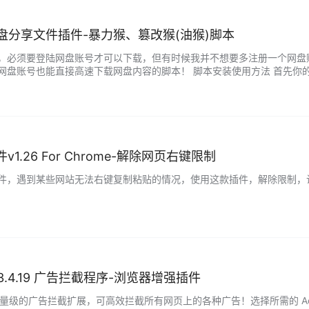
盘分享文件插件-暴力猴、篡改猴(油猴)脚本
，必须要登陆网盘账号才可以下载，但有时候我并不想要多注册一个网盘
盘账号也能直接高速下载网盘内容的脚本！ 脚本安装使用方法 首先你的浏览
接，点击安装此脚本。他就会自动安装到油候中。 [v_warn]脚本会…...
件v1.26 For Chrome-解除网页右键限制
件，遇到某些网站无法右键复制粘贴的情况，使用这款插件，解除限制，让
er v3.4.19 广告拦截程序-浏览器增强插件
er是快速轻量级的广告拦截扩展，可高效拦截所有网页上的各种广告！选择所需的 A