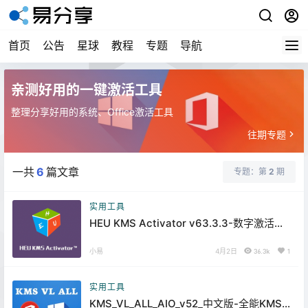
首页
公告
星球
教程
专题
导航
亲测好用的一键激活工具
整理分享好用的系统、Office激活工具
往期专题
一共
6
篇文章
专题：第
2
期
实用工具
HEU KMS Activator v63.3.3-数字激活、
离线KMS激活工具
小易
4月2日
36.3k
1
实用工具
KMS_VL_ALL_AIO_v52_中文版-全能KMS