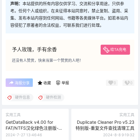
声明：
本站提供的所有内容仅供学习、交流和分享用途，只供参
考。任何个人或组织，在未征得本站同意时，禁止复制、盗用、采
集、发布本站内容到任何网站、书籍等各类媒体平台。如若本站内
容侵犯了原著者的合法权益，可联系我们进行处理。
予人玫瑰，手有余香
给TA充电
还没有人赞赏，快来当第一个赞赏的人吧！
0
0
海报分享
收藏
举报
硬件信息
硬件检测
实用工具
实用工具
GetDataBack v4.00 for
Duplicate Cleaner Pro v5.23
FAT/NTFS汉化绿色注册版-硬
特别版-重复文件查找清理工具
盘U盘数据恢复
2024-7-27 13:46:46
2024-8-8 9:19:32