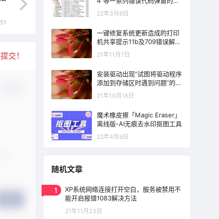
4”等一系列错误代码弹窗的解
决方法
22年3月6日
:51
一键修复系统更新造成的打印
机共享提示11b及709错误解决
方法
21年11月7日
复提交！
安装驱动出现“试图将驱动程序
添加到存储区时遇到问题”的错
确认修改
误提示解决方法
21年10月16日
魔术橡皮擦「Magic Eraser」
离线版-AI无痕去水印抠图工具
22年4月9日
随机文章
1
XP系统网络连接打开空白，服务被禁用不
能开启报错1083解决方法
提交
21年11月23日