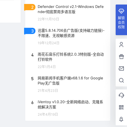
2
Defender Control v2.1-Windows Defe
nder彻底禁用多语言版
解锁
22年11月10日
会员
权限
3
迅雷5.8.14.706去广告版(支持磁力链接)-
不限速、无视敏感资源
19年12月24日
4
雨花石音乐打铃系统2.0.3特别版-全自动
打铃软件
22年1月4日
5
网易新闻手机客户端v68.1.6 for Google
Play无广告版
21年4月23日
6
iVentoy v1.0.20-全新网络启动、克隆系
统解决方案
24年4月19日