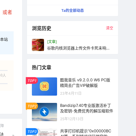
更纯粹的快速启动工具
Ta的全部动态
，或者
浏览历史
清空
本站
[文章]
谷歌内核浏览器上传文件卡死未响应
解决办法
热门文章
0人
酷我音乐 v9.2.0.0 W6 PC版
TOP1
精简去广告VIP破解版
23年4月11日
Bandizip7.40专业版激活补丁
TOP2
及密钥-免费优秀的解压缩软件
25年12月13日
故障
共享打印机提示“0x00000BC
TOP3
法