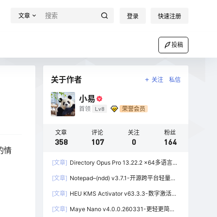
文章
登录
快速注册
投稿
关于作者
关注
私信
小易
首领
Lv8
荣誉会员
文章
评论
关注
粉丝
358
107
0
164
的情
[文章]
Directory Opus Pro 13.22.2 x64多语言学
习版-功能强大的资源管理器
[文章]
Notepad–(ndd) v3.7.1-开源跨平台轻量级
文本编辑器
[文章]
HEU KMS Activator v63.3.3-数字激活、
离线KMS激活工具
[文章]
Maye Nano v4.0.0.260331-更轻更简洁