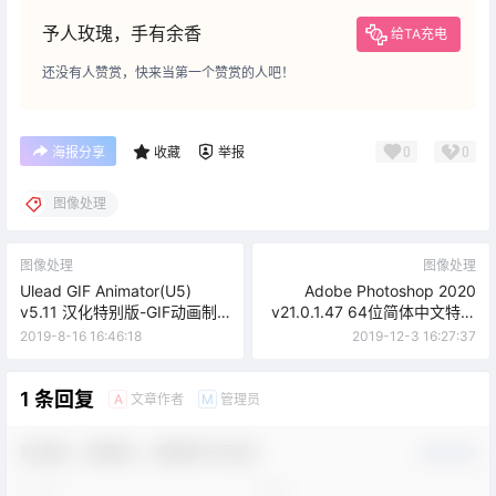
予人玫瑰，手有余香
给TA充电
还没有人赞赏，快来当第一个赞赏的人吧！
0
0
海报分享
收藏
举报
图像处理
图像处理
图像处理
Ulead GIF Animator(U5)
Adobe Photoshop 2020
v5.11 汉化特别版-GIF动画制
v21.0.1.47 64位简体中文特别
作软件
版
2019-8-16 16:46:18
2019-12-3 16:27:37
1 条回复
文章作者
管理员
A
M
欢迎您，新朋友，感谢参与互动！
确认修改