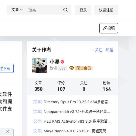
文章
登录
快速注册
投稿
关于作者
关注
私信
小易
首领
Lv8
荣誉会员
往下载
文章
评论
关注
粉丝
358
107
0
164
类软件
助和提
[文章]
Directory Opus Pro 13.22.2 x64多语言学
文件支
习版-功能强大的资源管理器
[文章]
Notepad–(ndd) v3.7.1-开源跨平台轻量级
文本编辑器
[文章]
HEU KMS Activator v63.3.3-数字激活、
离线KMS激活工具
[文章]
Maye Nano v4.0.0.260331-更轻更简洁