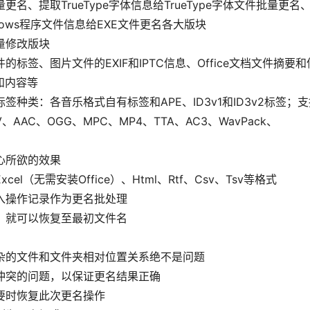
、提取TrueType字体信息给TrueType字体文件批量更名
ows程序文件信息给EXE文件更名各大版块
量修改版块
签、图片文件的EXIF和IPTC信息、Office文档文件摘要
和内容等
种类：各音乐格式自有标签和APE、ID3v1和ID3v2标签；
、AAC、OGG、MPC、MP4、TTA、AC3、WavPack、
心所欲的效果
（无需安装Office）、Html、Rtf、Csv、Tsv等格式
入操作记录作为更名批处理
，就可以恢复至最初文件名
杂的文件和文件夹相对位置关系绝不是问题
冲突的问题，以保证更名结果正确
要时恢复此次更名操作