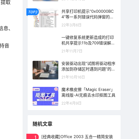
、提取
共享打印机提示“0x00000BC
TOP3
4”等一系列错误代码弹窗的解
决方法
22年3月6日
和信息、
一键修复系统更新造成的打印
机共享提示11b及709错误解决
支持音
方法
21年11月7日
安装驱动出现“试图将驱动程序
添加到存储区时遇到问题”的错
误提示解决方法
21年10月16日
魔术橡皮擦「Magic Eraser」
离线版-AI无痕去水印抠图工具
22年4月9日
随机文章
1
[经典收藏]Office 2003 五合一精简安装