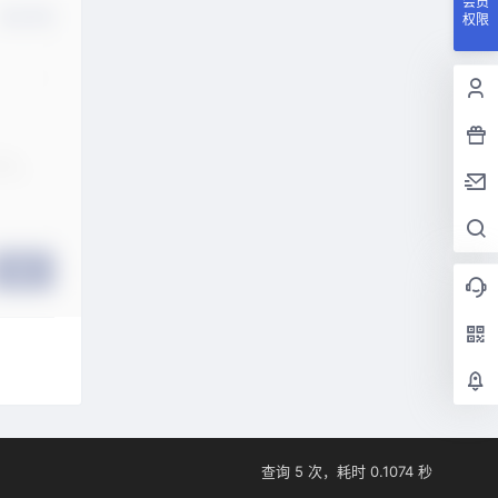
会员
确认修改
权限
提交
查询 5 次，耗时 0.1074 秒