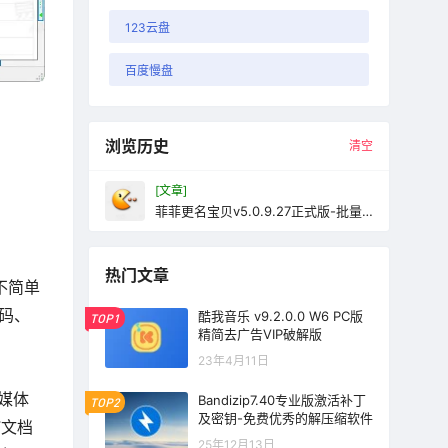
123云盘
百度慢盘
浏览历史
清空
[文章]
菲菲更名宝贝v5.0.9.27正式版-批量
重命名工具
热门文章
不简单
解码、
酷我音乐 v9.2.0.0 W6 PC版
TOP1
精简去广告VIP破解版
23年4月11日
媒体
Bandizip7.40专业版激活补丁
TOP2
及密钥-免费优秀的解压缩软件
F文档
25年12月13日