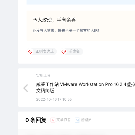
予人玫瑰，手有余香
还没有人赞赏，快来当第一个赞赏的人吧！
正则表达式
重命名
实用工具
威睿工作站 VMware Workstation Pro 16.2.4
文精简版
2022-10-16 17:10:55
0 条回复
文章作者
管理员
A
M