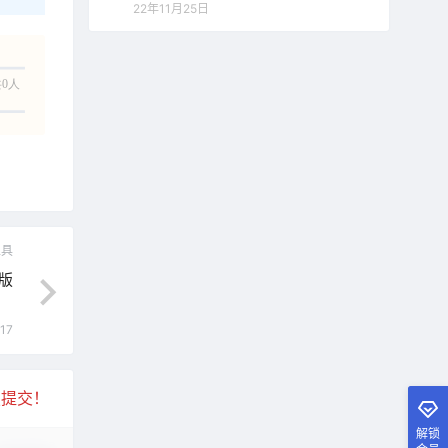
22年11月25日
0人
工具
别版
17
复提交！
解锁