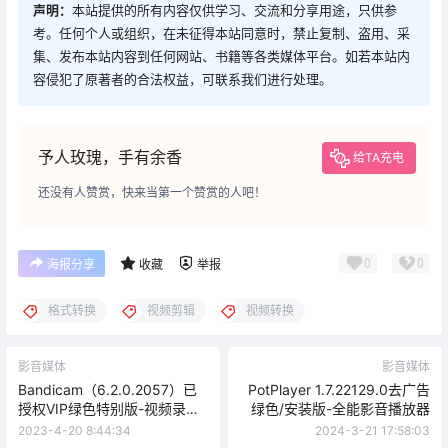
声明：
本站提供的所有内容仅供学习、交流和分享用途，只供参
考。任何个人或组织，在未征得本站同意时，禁止复制、盗用、采
集、发布本站内容到任何网站、书籍等各类媒体平台。如若本站内
容侵犯了原著者的合法权益，可联系我们进行处理。
予人玫瑰，手有余香
给TA充电
还没有人赞赏，快来当第一个赞赏的人吧！
0
0
海报分享
收藏
举报
格式转换
视频剪辑
视频转换
影音媒体
影音媒体
Bandicam（6.2.0.2057）已
PotPlayer 1.7.22129.0去广告
授权VIP绿色特别版-视频录制
绿色/安装版-全能影音播放器
神器
2023-4-20 8:44:34
2024-3-21 17:58:03