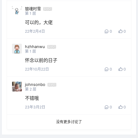
银魂时雪
Lv0
第
1
层
可以的，大佬
22年2月4日
0
0
hzhhanwu
Lv0
第
1
层
怀念以前的日子
22年10月22日
0
0
johnsonbo
Lv0
第
2
层
不错哦
23年3月2日
0
0
没有更多讨论了